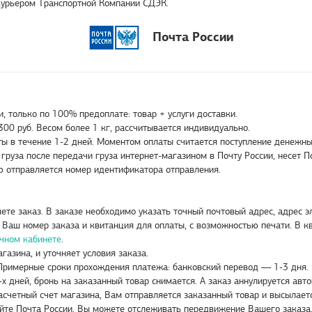
 курьером Транспортной Компании СДЭК.
Почта России
, только по 100% предоплате: товар + услуги доставки.
300 руб. Весом более 1 кг, рассчитывается индивидуально.
ты в течение 1-2 дней. Моментом оплаты считается поступление денежных
 груза после передачи груза интернет-магазином в Почту России, несет П
ю отправляется номер идентификатора отправления.
те заказ. В заказе необходимо указать точный почтовый адрес, адрес 
н Ваш номер заказа и квитанция для оплаты, с возможностью печати. В к
чном кабинете
.
азина, и уточняет условия заказа.
 Примерные сроки прохождения платежа: банковский перевод — 1-3 дня.
-х дней, бронь на заказанный товар снимается. А заказ аннулируется авт
расчетный счет магазина, Вам отправляется заказанный товар и высылае
айте Почта России, Вы можете отслеживать передвижение Вашего заказа