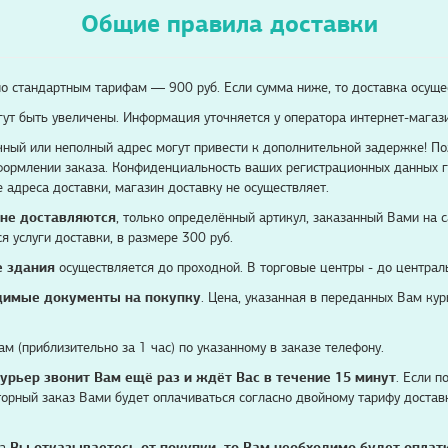
Общие правила доставки
о стандартным тарифам — 900 руб. Если сумма ниже, то доставка осуще
ут быть увеличены. Информация уточняется у оператора интернет-магаз
чный или неполный адрес могут привести к дополнительной задержке! П
ормлении заказа. Конфиденциальность ваших регистрационных данных га
 адреса доставки, магазин доставку не осуществляет.
не доставляются
, только определённый артикул, заказанный Вами на с
я услуги доставки, в размере 300 руб.
е здания
осуществляется до проходной. В торговые центры - до централ
димые документы на покупку
. Цена, указанная в переданных Вам кур
м (приблизительно за 1 час) по указанному в заказе телефону.
урьер звонит Вам ещё раз и ждёт Вас в течение 15 минут
. Если п
вторный заказ Вами будет оплачиваться согласно двойному тарифу достав
за
Вы отказываетесь от покупки, то Вам необходимо будет оплат