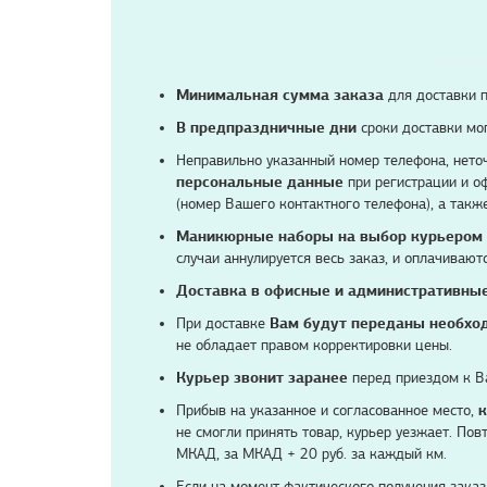
Минимальная сумма заказа
для доставки п
В предпраздничные дни
сроки доставки мог
Неправильно указанный номер телефона, нето
персональные данные
при регистрации и оф
(номер Вашего контактного телефона), а также
Маникюрные наборы на выбор курьером 
случаи аннулируется весь заказ, и оплачиваютс
Доставка в офисные и административны
При доставке
Вам будут переданы необхо
не обладает правом корректировки цены.
Курьер звонит заранее
перед приездом к Ва
Прибыв на указанное и согласованное место,
к
не смогли принять товар, курьер уезжает. По
МКАД, за МКАД + 20 руб. за каждый км.
Если на момент фактического получения зака