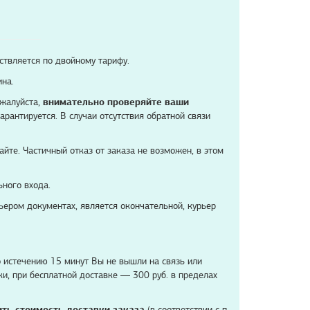
ствляется по двойному тарифу.
ина.
ожалуйста,
внимательно проверяйте ваши
рантируется. В случаи отсутствия обратной связи
айте. Частичный отказ от заказа не возможен, в этом
ьного входа.
ьером документах, является окончательной, курьер
о истечению 15 минут Вы не вышли на связь или
ки, при бесплатной доставке — 300 руб. в пределах
ить стоимость доставки заказа
(в соответствии с п.