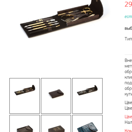
2
ест
выб
Тип
Вне
мет
обр
кли
под
обр
кут
Цве
Цве
Цве
Нал
Ком