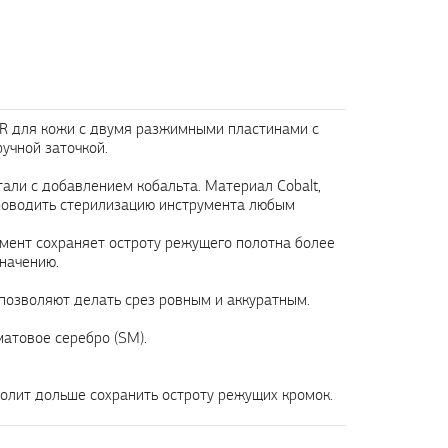
PR для кожи с двумя разжимными пластинами с
ручной заточкой.
ли с добавлением кобальта. Материал Cobalt,
проводить стерилизацию инструмента любым
умент сохраняет остроту режущего полотна более
начению.
 позволяют делать срез ровным и аккуратным.
матовое серебро (SM).
волит дольше сохранить остроту режущих кромок.