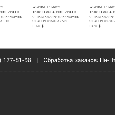
УМ
КУСАЧКИ ПРЕМИУМ
КУСАЧКИ ПРЕМИ
НЫЕ ZINGER
ПРОФЕССИОНАЛЬНЫЕ ZINGER
ПРОФЕССИОНАЛЬ
И МАНИКЮРНЫЕ
АРТИКУЛ КУСАЧКИ МАНИКЮРНЫЕ
АРТИКУЛ КУСАЧК
-M SPIR
COBALT PT-03(5.0)-M 2 SPR
COBALT PT-06(7.0)-
1160
1070
) 177-81-38 | Обработка заказов: Пн-Пт