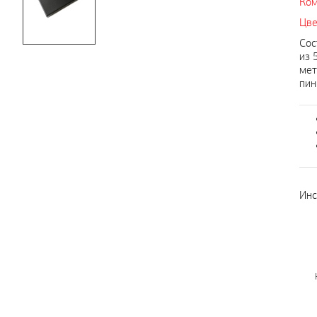
Ком
Цве
Сос
из 
мет
пин
Инс