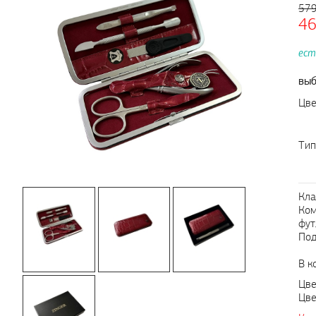
57
4
ест
выб
Цве
Тип
Кла
Ком
фут
Под
В к
Цве
Цве